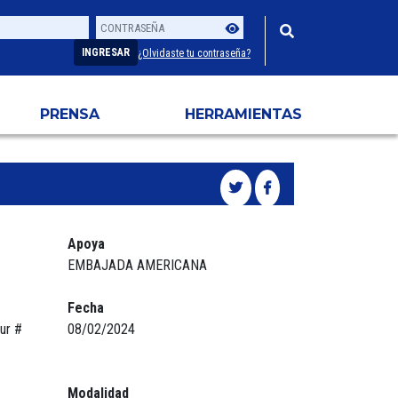
Contraseña
Usuario
INGRESAR
¿Olvidaste tu contraseña?
PRENSA
HERRAMIENTAS
Apoya
EMBAJADA AMERICANA
Fecha
Sur #
08/02/2024
Modalidad