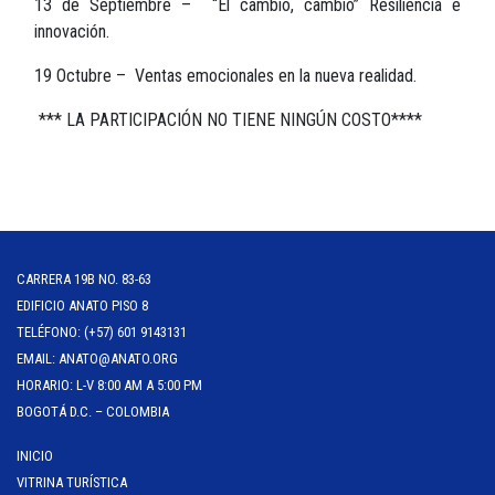
13 de Septiembre – “El cambio, cambió” Resiliencia e
innovación.
19 Octubre – Ventas emocionales en la nueva realidad.
*** LA PARTICIPACIÓN NO TIENE NINGÚN COSTO****
CARRERA 19B NO. 83-63
EDIFICIO ANATO PISO 8
TELÉFONO: (+57) 601 9143131
EMAIL: ANATO@ANATO.ORG
HORARIO: L-V 8:00 AM A 5:00 PM
BOGOTÁ D.C. – COLOMBIA
INICIO
VITRINA TURÍSTICA