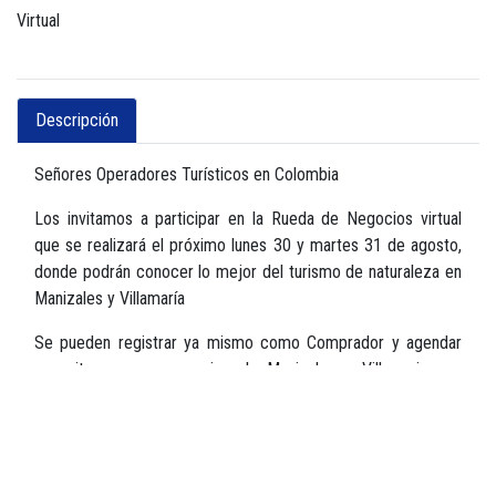
Virtual
Descripción
Señores Operadores Turísticos en Colombia
Los invitamos a participar en la Rueda de Negocios virtual
que se realizará el próximo lunes 30 y martes 31 de agosto,
donde podrán conocer lo mejor del turismo de naturaleza en
Manizales y Villamaría
Se pueden registrar ya mismo como Comprador y agendar
sus citas con empresarios de Manizales y Villamaria que
tienen una gran oferta para que puedan fortalecer los planes
que ofrecen a sus clientes.
No dejen pasar esta gran oportunidad que busca la re-
activación del sector turismo en nuestra región. Cupos