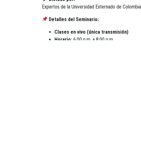
Expertos de la Universidad Externado de Colombia
Detalles del Seminario:
Clases en vivo (única transmisión)
Horario:
6:00 p.m. a 8:00 p.m.
Fechas:
Martes 3 de diciembre
Miércoles 4 de diciembre
Jueves 5 de diciembre
Viernes 6 de diciembre
¡Cupos limitados!
No te pierdas esta oportunidad única de formación
Nota:
ANATO se reserva el derecho de cancelar, 
motivos de fuerza mayor.