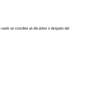
su vuelo se coordine un día antes o después del
aeropuerto u hotel. La coordinación del transporte
or el cooperante y el proponente del proyecto.