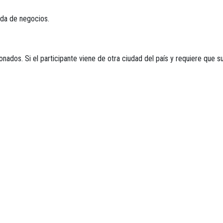
eda de negocios.
onados. Si el participante viene de otra ciudad del país y requiere que 
án por cuenta de cada participante.
 de su tiquete aéreo, este debe asumir los gastos de traslados hacia el 
aluación y verificación interna de acuerdo con criterios establecidos p
uación y verificación, de acuerdo con los criterios establecidos.