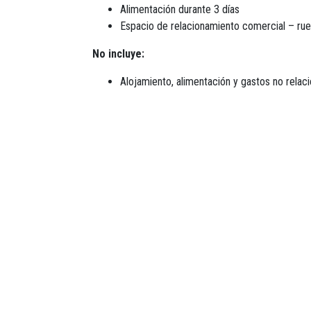
Alimentación durante 3 días
Espacio de relacionamiento comercial – ru
No incluye:
Alojamiento, alimentación y gastos no relaci
evento por temas de conexión, estos correr
Si el participante hace un cambio de horario
se hace de acuerdo con el tiquete emitido.
ANATO no asume gastos no especificados.
Para el proceso de selección se hará una ev
Para el proceso de selección, se realizará una eval
Para más información:
Correos electrónicos:
transformandodestinos@anato.org
transformandodestinosruedas@anato.org
subdireccionproyectos@anato.org