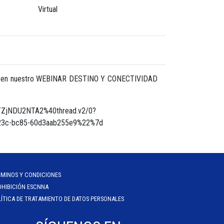
Virtual
ipar en nuestro WEBINAR DESTINO Y CONECTIVIDAD
TZjNDU2NTA2%40thread.v2/0?
23c-bc85-60d3aab255e9%22%7d
RMINOS Y CONDICIONES
OHIBICIÓN ESCNNA
ÍTICA DE TRATAMIENTO DE DATOS PERSONALES