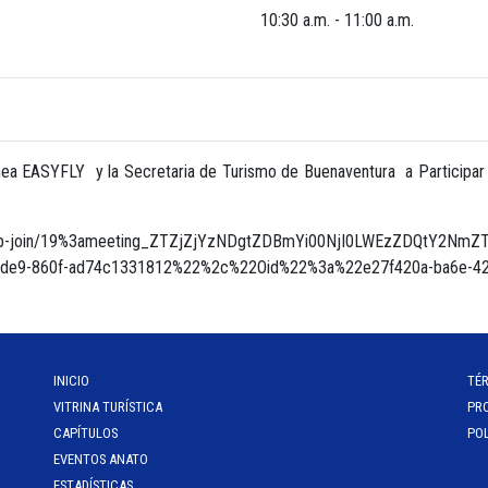
10:30 a.m. - 11:00 a.m.
olinea EASYFLY y la Secretaria de Turismo de Buenaventura a Partic
eetup-join/19%3ameeting_ZTZjZjYzNDgtZDBmYi00NjI0LWEzZDQtY2NmZ
4de9-860f-ad74c1331812%22%2c%22Oid%22%3a%22e27f420a-ba6e-4
INICIO
TÉ
VITRINA TURÍSTICA
PR
CAPÍTULOS
POL
EVENTOS ANATO
ESTADÍSTICAS