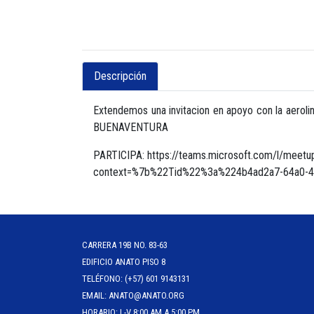
Descripción
Extendemos una invitacion en apoyo con la aer
BUENAVENTURA
PARTICIPA: https://teams.microsoft.com/l/m
context=%7b%22Tid%22%3a%224b4ad2a7-64a0-
CARRERA 19B NO. 83-63
EDIFICIO ANATO PISO 8
TELÉFONO: (+57) 601 9143131
EMAIL: ANATO@ANATO.ORG
HORARIO: L-V 8:00 AM A 5:00 PM