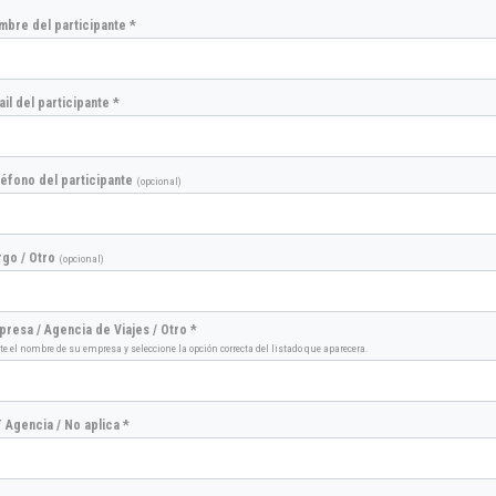
bre del participante *
il del participante *
éfono del participante
(opcional)
rgo / Otro
(opcional)
resa / Agencia de Viajes / Otro *
te el nombre de su empresa y seleccione la opción correcta del listado que aparecera.
 Agencia / No aplica *