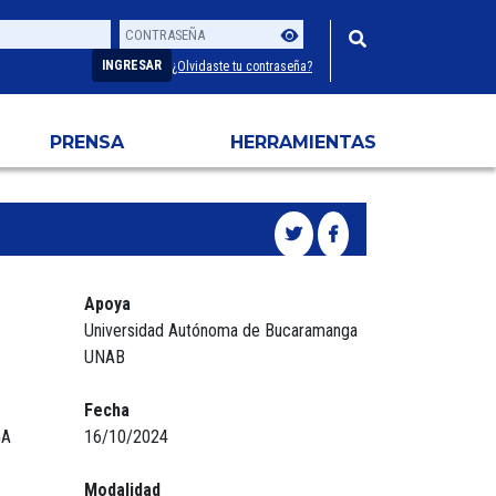
Contraseña
Usuario
INGRESAR
¿Olvidaste tu contraseña?
PRENSA
HERRAMIENTAS
Apoya
Universidad Autónoma de Bucaramanga
UNAB
Fecha
GA
16/10/2024
Modalidad