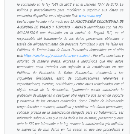
lo contenido en la ley 1581 de 2012 y en el Decreto 1377 de 2013. La
política y procedimiento para modificar o suprimir sus datos se
encuentra disponible en el siguiente link:
www.anato.org
‘
Declaro que he sido informado que
LA ASOCIACIÓN COLOMBIANA DE
AGENCIAS DE VIAJES Y TURISMO – ANATO
identificado con Nit No.
860.020.530-8 con domicilio en la ciudad de Bogotá D.C, es el
responsable del tratamiento de los datos personales obtenidos a
través del diligenciamiento del presente formulario y que he leído las
Políticas de Tratamiento de Datos Personales disponibles en el sitio
web
https://anato.org/politica-datos-personales/
. Por ello, consiento y
autorizo de manera previa, expresa e inequívoca que mis datos
personales sean tratados con sujeción a lo establecido en sus
Políticas de Protección de Datos Personales, atendiendo a las
siguientes finalidades: envío de comunicaciones referentes a
capacitaciones, eventos, actividades y entre otros relacionados con el
objeto social de la Asociación, igualmente queda autorizada la
grabación de imágenes o cualquier otro registro que sirvan de soporte
y evidencia de los eventos realizados. Como Titular de información
tengo derecho a conocer, actualizar y rectificar mis datos personales,
solicitar prueba de la autorización otorgada para su tratamiento, ser
informado sobre el uso que se ha dado a los mismos, presentar quejas
ante la SIC por infracción a la ley, revocar la autorización y/o solicitar
la supresión de mis datos en los casos en que sea procedente y