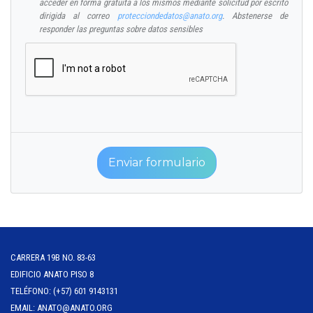
acceder en forma gratuita a los mismos mediante solicitud por escrito
dirigida al correo
protecciondedatos@anato.org
. Abstenerse de
responder las preguntas sobre datos sensibles
Enviar formulario
CARRERA 19B NO. 83-63
EDIFICIO ANATO PISO 8
TELÉFONO: (+57) 601 9143131
EMAIL: ANATO@ANATO.ORG