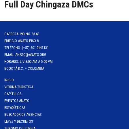
Full Day Chingaza DMCs
CARRERA 19B NO. 83-63
EDIFICIO ANATO PISO 8
TELÉFONO: (+57) 601 9143131
EMAIL: ANATO@ANATO.ORG
HORARIO: L-V 8:00 AM A 5:00 PM
BOGOTÁ D.C. – COLOMBIA
INICIO
VITRINA TURÍSTICA
CAPÍTULOS
EVENTOS ANATO
ESTADÍSTICAS
BUSCADOR DE AGENCIAS
LEYES Y DECRETOS
TURISMO COLOMBIA