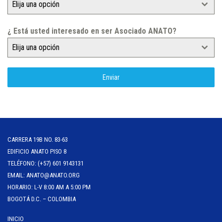
Elija una opción
¿ Está usted interesado en ser Asociado ANATO?
Elija una opción
Enviar
CARRERA 19B NO. 83-63
EDIFICIO ANATO PISO 8
TELÉFONO: (+57) 601 9143131
EMAIL: ANATO@ANATO.ORG
HORARIO: L-V 8:00 AM A 5:00 PM
BOGOTÁ D.C. – COLOMBIA
INICIO