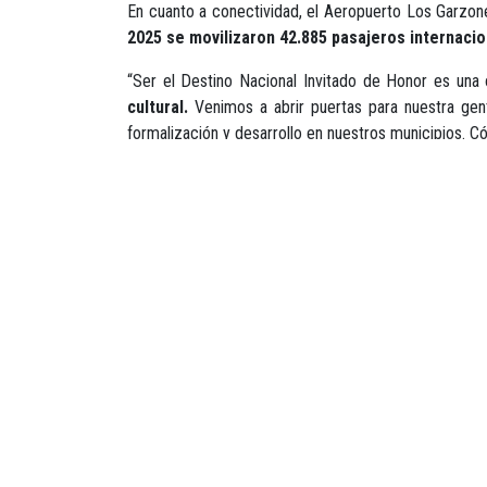
En cuanto a conectividad, el Aeropuerto Los Garzon
2025 se movilizaron 42.885 pasajeros internacio
“Ser el Destino Nacional Invitado de Honor es una
cultural.
Venimos a abrir puertas para nuestra gen
formalización y desarrollo en nuestros municipios. Có
Entre los atractivos destacados del departamento es
Cispatá, los manglares, la Ciénaga de Ayapel y
avistamiento de aves, incluyendo la Ruta de la Garz
Como parte de la propuesta cultural, el departamento
Festival Nacional del Porro, el Festival Nacional del
Finalmente, la presidente ejecutiva de ANATO
resal
que en 2026 estima reunir
56.000 profesionales de
Fuente:
Gobernación de Córdoba.