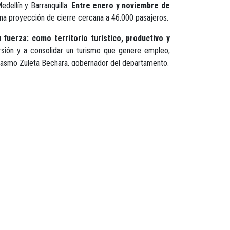
dellín y Barranquilla.
Entre enero y noviembre de
na proyección de cierre cercana a 46.000 pasajeros.
uerza: como territorio turístico, productivo y
rsión y a consolidar un turismo que genere empleo,
ó Erasmo Zuleta Bechara, gobernador del departamento.
ido y San Antero; ecosistemas como la Bahía de
Tierralta.
A su vez, resaltará su potencial para el
ciada a ecosistemas marino-costeros y de manglar.
co, entre ellas la Feria Nacional de la Ganadería, el
e la Cumbiamba.
ario clave para el turismo colombiano y mundial,
.