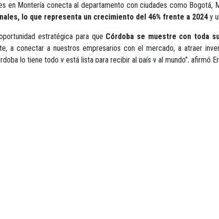
es en Montería conecta al departamento con ciudades como Bogotá, Me
nales, lo que representa un crecimiento del 46% frente a 2024
y u
 oportunidad estratégica para que
Córdoba se muestre con toda su f
te, a conectar a nuestros empresarios con el mercado, a atraer inve
rdoba lo tiene todo y está lista para recibir al país y al mundo”, afirm
tán las playas de
San Bernardo del Viento, Moñitos, Puerto Escond
 Lorica, los ríos Sinú y San Jorge, y la selva del Alto Sinú en 
a Agami en los municipios de San Bernardo del Viento y San Antero, aso
 presentará festividades que expresan su identidad y atractivo turísti
 Bullerengue, la Semana Santa en Ciénaga de Oro y el Festival Nacional d
tó la importancia de la Vitrina Turística de ANATO como un escen
l sector y más de 1.400 expositores internacionales y nacionales
MÁS INFORMACIÓN: