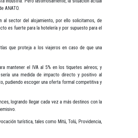
ta industria. Pero lastimosamente, la situación actual
 de ANATO.
al sector del alojamiento, por ello solicitamos, de
o es fuerte para la hotelería y por supuesto para el
ías que proteja a los viajeros en caso de que una
ara mantener el IVA al 5% en los tiquetes aéreos; y
a sería una medida de impacto directo y positivo al
o, pudiendo escoger una oferta formal competitiva y
nces, logrando llegar cada vez a más destinos con la
 emisivo.
ocación turística, tales como Mitú, Tolú, Providencia,