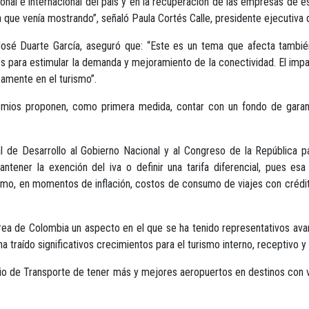
onal e internacional del país y en la recuperación de las empresas de es
a que venía mostrando”, señaló Paula Cortés Calle, presidente ejecutiva
José Duarte García, aseguró que: “Este es un tema que afecta también 
para estimular la demanda y mejoramiento de la conectividad. El impact
amente en el turismo”.
emios proponen, como primera medida, contar con un fondo de garant
al de Desarrollo al Gobierno Nacional y al Congreso de la República p
antener la exención del iva o definir una tarifa diferencial, pues es
mo, en momentos de inflación, costos de consumo de viajes con crédit
érea de Colombia un aspecto en el que se ha tenido representativos ava
 traído significativos crecimientos para el turismo interno, receptivo y
erio de Transporte de tener más y mejores aeropuertos en destinos con v