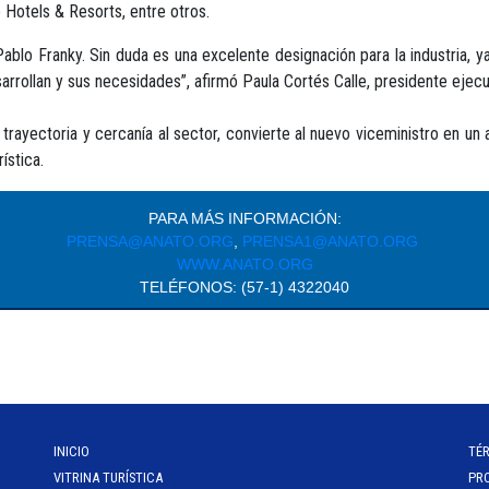
 Hotels & Resorts, entre otros.
Pablo Franky. Sin duda es una excelente designación para la industria, 
sarrollan y sus necesidades”, afirmó Paula Cortés Calle, presidente ejec
a trayectoria y cercanía al sector, convierte al nuevo viceministro en un 
ística.
PARA MÁS INFORMACIÓN:
PRENSA@ANATO.ORG
,
PRENSA1@ANATO.ORG
WWW.ANATO.ORG
TELÉFONOS: (57-1) 4322040
INICIO
TÉ
VITRINA TURÍSTICA
PR