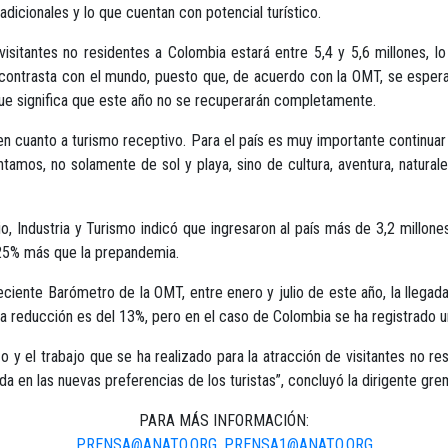
adicionales y lo que cuentan con potencial turístico.
visitantes no residentes a Colombia estará entre 5,4 y 5,6 millones, l
contrasta con el mundo, puesto que, de acuerdo con la OMT, se espera 
que significa que este año no se recuperarán completamente.
en cuanto a turismo receptivo. Para el país es muy importante continuar
tamos, no solamente de sol y playa, sino de cultura, aventura, natural
, Industria y Turismo indicó que ingresaron al país más de 3,2 millones
 25% más que la prepandemia.
eciente Barómetro de la OMT, entre enero y julio de este año, la llegad
la reducción es del 13%, pero en el caso de Colombia se ha registrado 
rzo y el trabajo que se ha realizado para la atracción de visitantes no r
a en las nuevas preferencias de los turistas”, concluyó la dirigente grem
PARA MÁS INFORMACIÓN:
PRENSA@ANATO.ORG
,
PRENSA1@ANATO.ORG