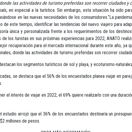
 donde las actividades de turismo preferidas son recorrer ciudades y c
 país, en especial a la turística. Sin embargo, esta situación ha sido p
, basándose en las nuevas necesidades de los consumidores.“La pandemia
o de este tiempo, identificar las tendencias del nuevo viajero para adap
oría única y personalizada frente a los requerimientos de los destinos”
as de los turistas en sus próximas experiencias para 2022, ANATO reali
ejor recuperación para el mercado internacional durante este año, ya que
ionales, donde las actividades de turismo preferidas son recorrer ciudade
destacan los segmentos turísticos de sol y playa, y ecoturismo-naturale
ificadas, se destaca que el 56% de los encuestados planea viajar en par
s.
er el interés de viajar en 2022, el 69% quiere realizarlo con una durac
, el estudio arrojó que el 36% de los encuestados destinaría un presup
 $2 millones de pesos.