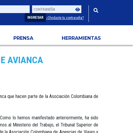
Contraseña
Usuario
INGRESAR
¿Olvidaste tu contraseña?
PRENSA
HERRAMIENTAS
DE AVIANCA
anca que hacen parte de la Asociación Colombiana de
. Como lo hemos manifestado anteriormente, ha sido
s al Ministerio del Trabajo, el Tribunal Superior de
 de la Asociación Colombiana de Agencias de Viajes y