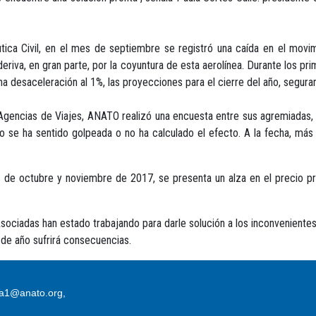
tica Civil, en el mes de septiembre se registró una caída en el movi
deriva, en gran parte, por la coyuntura de esta aerolínea. Durante los 
na desaceleración al 1%, las proyecciones para el cierre del año, segura
 Agencias de Viajes, ANATO realizó una encuesta entre sus agremiadas, l
no se ha sentido golpeada o no ha calculado el efecto. A la fecha, más
e octubre y noviembre de 2017, se presenta un alza en el precio pro
sociadas han estado trabajando para darle solución a los inconvenientes
 de año sufrirá consecuencias.
sa1@anato.org,