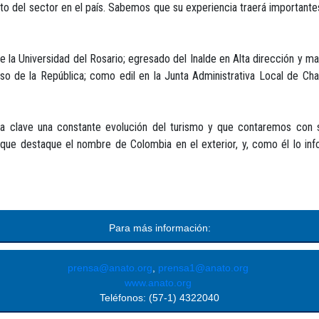
nto del sector en el país. Sabemos que su experiencia traerá importantes
e la Universidad del Rosario; egresado del Inalde en Alta dirección y m
 de la República; como edil en la Junta Administrativa Local de Chap
a clave una constante evolución del turismo y que contaremos con su
que destaque el nombre de Colombia en el exterior, y, como él lo inf
Para más información:
prensa@anato.org
,
prensa1@anato.org
www.anato.org
Teléfonos: (57-1) 4322040