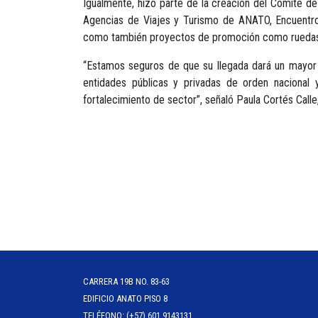
Igualmente, hizo parte de la creación del Comité d
Agencias de Viajes y Turismo de ANATO, Encuentro N
como también proyectos de promoción como ruedas de
“Estamos seguros de que su llegada dará un mayor p
entidades públicas y privadas de orden nacional 
fortalecimiento de sector”, señaló Paula Cortés Call
CARRERA 19B NO. 83-63
EDIFICIO ANATO PISO 8
TELÉFONO: (+57) 601 9143131