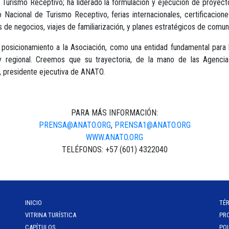
e Turismo Receptivo; ha liderado la formulación y ejecución de proye
acional de Turismo Receptivo, ferias internacionales, certificaciones
 negocios, viajes de familiarización, y planes estratégicos de comun
osicionamiento a la Asociación, como una entidad fundamental para l
y regional. Creemos que su trayectoria, de la mano de las Agencia
e, presidente ejecutiva de ANATO.
PARA MÁS INFORMACIÓN:
PRENSA@ANATO.ORG
,
PRENSA1@ANATO.ORG
WWW.ANATO.ORG
TELÉFONOS: +57 (601) 4322040
INICIO
TÉ
VITRINA TURÍSTICA
PR
CAPÍTULOS
POL