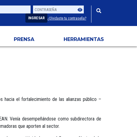
Contraseña
Usuario
INGRESAR
¿Olvidaste tu contraseña?
PRENSA
HERRAMIENTAS
 hacia el fortalecimiento de las alianzas público –
ad EAN. Venía desempeñándose como subdirectora de
rmadoras que aporten al sector.