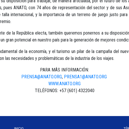
disposición para trabajar, de manera articulada, por el futuro de los 
inos, pues ANATO, con 74 años de representación del sector y de sus As
talla internacional, y la importancia de un terreno de juego justo par
gremio.
nte de la República electa, también queremos ponernos a su disposició
un gran potencial en nuestro país para la generación de mejores condic
damental de la economía, y el turismo un pilar de la campaña del nu
n las necesidades y problemáticas de la industria de los viajes.
PARA MÁS INFORMACIÓN:
PRENSA@ANATO.ORG
,
PRENSA1@ANATO.ORG
WWW.ANATO.ORG
TELÉFONOS: +57 (601) 4322040
INICIO
TÉ