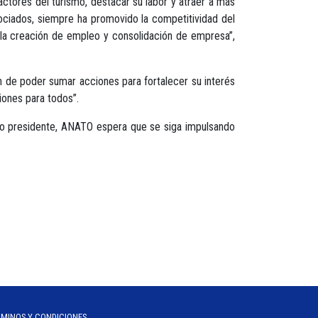
actores del turismo, destacar su labor y atraer a más
ociados, siempre ha promovido la competitividad del
a la creación de empleo y consolidación de empresa”,
n de poder sumar acciones para fortalecer su interés
iones para todos”.
evo presidente, ANATO espera que se siga impulsando
RMINOS Y CONDICIONES