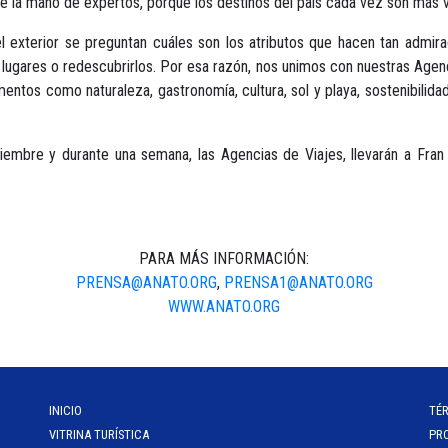
e la mano de expertos, porqué los destinos del país cada vez son más vi
exterior se preguntan cuáles son los atributos que hacen tan admira
s lugares o redescubrirlos. Por esa razón, nos unimos con nuestras Agen
os como naturaleza, gastronomía, cultura, sol y playa, sostenibilidad, 
mbre y durante una semana, las Agencias de Viajes, llevarán a Fran a
PARA MÁS INFORMACIÓN:
PRENSA@ANATO.ORG
,
PRENSA1@ANATO.ORG
WWW.ANATO.ORG
INICIO
TÉ
VITRINA TURÍSTICA
PR