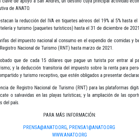
za clave de apoyo a San Andrés, un destino cuya principal actividad eco
cutiva de ANATO.
tacan la reducción del IVA en tiquetes aéreos del 19% al 5% hasta el 3
telería y turismo (paquetes turísticos) hasta el 31 de diciembre de 2021
tarifas del impuesto nacional al consumo en el expendio de comidas y b
el Registro Nacional de Turismo (RNT) hasta marzo de 2021.
obado que de cada 15 dólares que pague un turista por entrar al país
ismo; y la deducción transitoria del impuesto sobre la renta para pers
compartido y turismo receptivo, que estén obligados a presentar declar
cia de Registro Nacional de Turismo (RNT) para las plataformas digitale
scate o salvavidas en las playas turísticas; y la ampliación de las op
s del país.
PARA MÁS INFORMACIÓN:
PRENSA@ANATO.ORG
,
PRENSA1@ANATO.ORG
WWW.ANATO.ORG