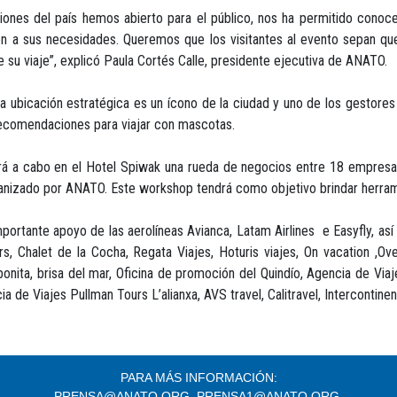
iones del país hemos abierto para el público, nos ha permitido conoce
n a sus necesidades. Queremos que los visitantes al evento sepan qu
e su viaje”, explicó Paula Cortés Calle, presidente ejecutiva de ANATO.
 ubicación estratégica es un ícono de la ciudad y uno de los gestores P
recomendaciones para viajar con mascotas.
vará a cabo en el Hotel Spiwak una rueda de negocios entre 18 empres
anizado por ANATO. Este workshop tendrá como objetivo brindar herrami
ortante apoyo de las aerolíneas Avianca, Latam Airlines e Easyfly, as
s, Chalet de la Cocha, Regata Viajes, Hoturis viajes, On vacation ,Ov
bonita, brisa del mar, Oficina de promoción del Quindío, Agencia de Vi
e Viajes Pullman Tours L’alianxa, AVS travel, Calitravel, Intercontinenta
PARA MÁS INFORMACIÓN:
PRENSA@ANATO.ORG, PRENSA1@ANATO.ORG