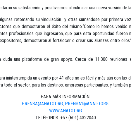
taron su satisfacción y positivismos al culminar una nueva versión de la
algunas retomando su vinculación y otras sumándose por primera vez 
ctores que demostraron el éxito del mismo.“Como lo hemos venido men
tantes profesionales que ingresaron, que para esta oportunidad fueron
positores, demostraron al fortalecer o crear sus alianzas entre ellos”,
 duda una plataforma de gran apoyo. Cerca de 11.300 reuniones se 
a ininterrumpida un evento por 41 años no es fácil y más aún con las di
a todo el sector, para los destinos, empresas participantes, y también pa
PARA MÁS INFORMACIÓN:
PRENSA@ANATO.ORG
,
PRENSA1@ANATO.ORG
WWW.ANATO.ORG
TELÉFONOS: +57 (601) 4322040