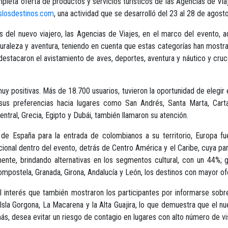
pleta oferta de productos y servicios turísticos de las Agencias de Vi
slosdestinos.com
, una actividad que se desarrolló del 23 al 28 de agosto
 del nuevo viajero, las Agencias de Viajes, en el marco del evento, a
 naturaleza y aventura, teniendo en cuenta que estas categorías han most
estacaron el avistamiento de aves, deportes, aventura y náutico y cruce
uy positivas. Más de 18.700 usuarios, tuvieron la oportunidad de elegir 
 sus preferencias hacia lugares como San Andrés, Santa Marta, Car
entral, Grecia, Egipto y Dubái, también llamaron su atención.
s de España para la entrada de colombianos a su territorio, Europa 
acional dentro del evento, detrás de Centro América y el Caribe, cuya p
inente, brindando alternativas en los segmentos cultural, con un 44%;
ompostela, Granada, Girona, Andalucía y León, los destinos con mayor of
l interés que también mostraron los participantes por informarse sobre
Isla Gorgona, La Macarena y la Alta Guajira, lo que demuestra que el n
 desea evitar un riesgo de contagio en lugares con alto número de visi