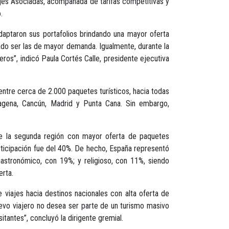
ajes Asociadas, acompañada de tarifas competitivas y
.
daptaron sus portafolios brindando una mayor oferta
rado ser las de mayor demanda. Igualmente, durante la
ros”, indicó Paula Cortés Calle, presidente ejecutiva
entre cerca de 2.000 paquetes turísticos, hacia todas
tagena, Cancún, Madrid y Punta Cana. Sin embargo,
fue la segunda región con mayor oferta de paquetes
articipación fue del 40%. De hecho, España representó
 gastronómico, con 19%; y religioso, con 11%, siendo
erta.
 viajes hacia destinos nacionales con alta oferta de
uevo viajero no desea ser parte de un turismo masivo
tantes”, concluyó la dirigente gremial.