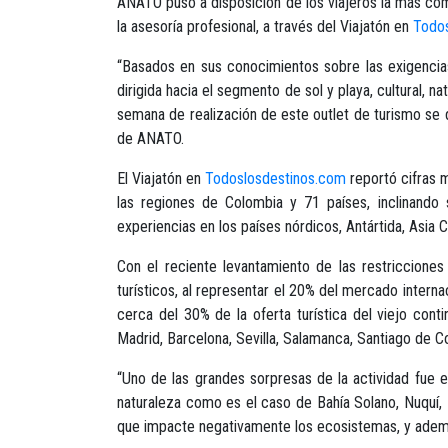
ANATO puso a disposición de los viajeros la más com
la asesoría profesional, a través del Viajatón en
Todo
“Basados en sus conocimientos sobre las exigencias
dirigida hacia el segmento de sol y playa, cultural,
semana de realización de este outlet de turismo se d
de ANATO.
El Viajatón en
Todoslosdestinos.com
reportó cifras m
las regiones de Colombia y 71 países, inclinando
experiencias en los países nórdicos, Antártida, Asia C
Con el reciente levantamiento de las restriccione
turísticos, al representar el 20% del mercado intern
cerca del 30% de la oferta turística del viejo cont
Madrid, Barcelona, Sevilla, Salamanca, Santiago de C
“Uno de las grandes sorpresas de la actividad fue e
naturaleza como es el caso de Bahía Solano, Nuquí, 
que impacte negativamente los ecosistemas, y además,