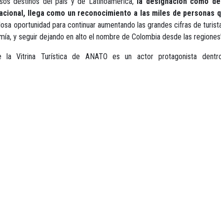
sos destinos del país y de Latinoamérica,
la designación como de
nacional, llega como un reconocimiento a las miles de personas q
sa oportunidad para continuar aumentando las grandes cifras de turista
mía, y seguir dejando en alto el nombre de Colombia desde las regiones
que la Vitrina Turística de ANATO es un actor protagonista dent
xpositores nacionales e internacionales y que busca visibilizar los dest
son una muestra clara del fortalecimiento del turismo regional, rural, é
PARA MÁS INFORMACIÓN:
PRENSA@ANATO.ORG
,
PRENSA1@ANATO.ORG
WWW.ANATO.ORG
TELÉFONO: +57 (601) 9143131