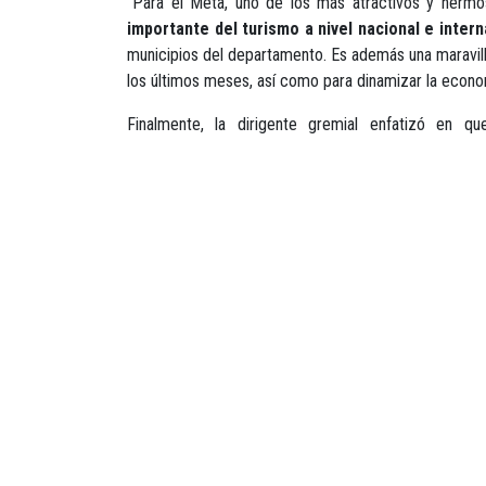
“Para el Meta, uno de los más atractivos y hermo
importante del turismo a nivel nacional e inter
municipios del departamento. Es además una maravillo
los últimos meses, así como para dinamizar la econo
Finalmente, la dirigente gremial enfatizó en 
de
52.000
profesionales del sector, más de
1.500
e
que además, la participación de los
32
departamentos 