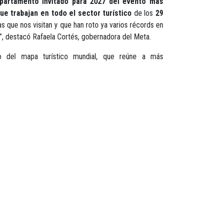
partamento invitado para 2027 del evento más
ue trabajan en todo el sector turístico
de los
29
s que nos visitan y que han roto ya varios récords en
”, destacó Rafaela Cortés, gobernadora del Meta.
ro del mapa turístico mundial, que reúne a más
inos tradicionales y con vocación turística del país y
tnico y comunitario.