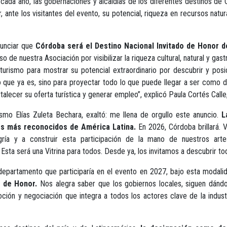
cada año, las gobernaciones y alcaldías de los diferentes destinos de
ante los visitantes del evento, su potencial, riqueza en recursos natu
nunciar que
Córdoba será el Destino Nacional Invitado de Honor de
so de nuestra Asociación por visibilizar la riqueza cultural, natural y g
urismo para mostrar su potencial extraordinario por descubrir y posic
 que ya es, sino para proyectar todo lo que puede llegar a ser como des
talecer su oferta turística y generar empleo”, explicó Paula Cortés Call
smo Elías Zuleta Bechara, exaltó: me llena de orgullo este anuncio.
L
os más reconocidos de América Latina.
En 2026, Córdoba brillará. 
egría y a construir esta participación de la mano de nuestros artes
a será una Vitrina para todos. Desde ya, los invitamos a descubrir todo
epartamento que participaría en el evento en 2027, bajo esta modalid
 de Honor.
Nos alegra saber que los gobiernos locales, siguen dándol
ón y negociación que integra a todos los actores clave de la industria