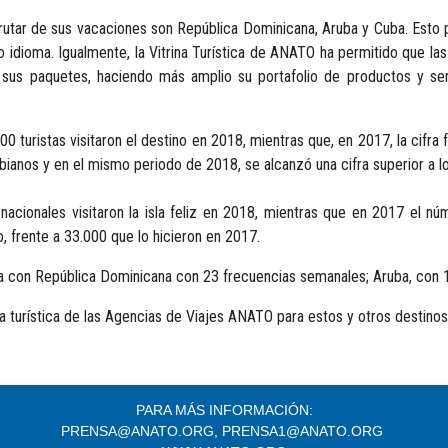
frutar de sus vacaciones son República Dominicana, Aruba y Cuba. Esto
o idioma. Igualmente, la Vitrina Turística de ANATO ha permitido que la
 sus paquetes, haciendo más amplio su portafolio de productos y serv
00 turistas visitaron el destino en 2018, mientras que, en 2017, la ci
ianos y en el mismo periodo de 2018, se alcanzó una cifra superior a l
nacionales visitaron la isla feliz en 2018, mientras que en 2017 el n
, frente a 33.000 que lo hicieron en 2017.
a con República Dominicana con 23 frecuencias semanales; Aruba, con 1
 turística de las Agencias de Viajes ANATO para estos y otros destinos
PARA MÁS INFORMACIÓN:
PRENSA@ANATO.ORG, PRENSA1@ANATO.ORG