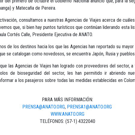
tir del primero de octubre el Gobierno Nacional anunció que, para la s
amanga) y Matecaña de Pereira.
eactivación, consultamos a nuestras Agencias de Viajes acerca de cuále
emos que, si bien hay puntos turísticos que continúan liderando esta li
aula Cortés Calle, Presidente Ejecutiva de ANATO.
unos de los destinos hacia los que las Agencias han reportado su mayo
os que se catalogan como novedosos, se encuentra Japón, Rusia y pueblos
s que las Agencias de Viajes han logrado con proveedores del sector, a
olos de bioseguridad del sector, les han permitido ir abriendo nue
ormar a los pasajeros sobre todas las medidas establecidas en Colombi
PARA MÁS INFORMACIÓN:
PRENSA@ANATO.ORG
,
PRENSA1@ANATO.ORG
WWW.ANATO.ORG
TELÉFONOS: (57-1) 4322040