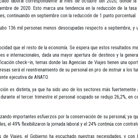
cado laboral correspondiente al mes de octubre del 2020, donde l
tiembre de 2020. Esto marca una tendencia en la reducción de la tasa
es, continuando en septiembre con la reducción de 1 punto porcentual.
0 hubo 136 mil personas menos desocupadas respecto a septiembre, y
elocidad que el resto de la economía. Se espera que estos resultados me
ales e internacionales, dada una mayor apertura de destinos y la gene
icación check–in, temas donde las Agencias de Viajes tienen una oportu
resas será el reentrenamiento de su personal en pro de instruir a los tur
dente ejecutiva de ANATO.
uación es distinta, ya que ha sido uno de los sectores más fuertement
durante el tercer trimestre el personal ocupado se redujo 26,2%, en c
izando importantes esfuerzos por la conservación de su personal, ya qu
, el 49% flexibilizaron la jornada laboral y el 24% continúa con contra
 de Viajes, el Gobierno ha escuchado nuestras necesidades, y con l