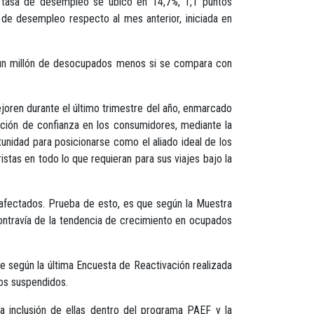
a tasa de desempleo se ubicó en 14,7%, 1,1 puntos
 de desempleo respecto al mes anterior, iniciada en
 un millón de desocupados menos si se compara con
joren durante el último trimestre del año, enmarcado
ración de confianza en los consumidores, mediante la
nidad para posicionarse como el aliado ideal de los
istas en todo lo que requieran para sus viajes bajo la
e afectados. Prueba de esto, es que según la Muestra
ontravía de la tendencia de crecimiento en ocupados
e según la última Encuesta de Reactivación realizada
tos suspendidos.
a inclusión de ellas dentro del programa PAEF y la