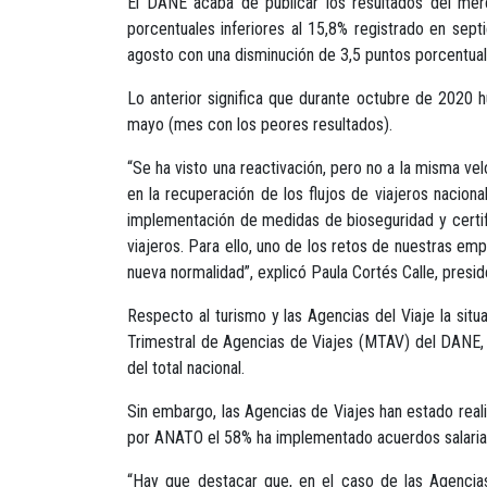
El DANE acaba de publicar los resultados del mer
porcentuales inferiores al 15,8% registrado en sep
agosto con una disminución de 3,5 puntos porcentual
Lo anterior significa que durante octubre de 202
mayo (mes con los peores resultados).
“Se ha visto una reactivación, pero no a la misma v
en la recuperación de los flujos de viajeros nacion
implementación de medidas de bioseguridad y certif
viajeros. Para ello, uno de los retos de nuestras emp
nueva normalidad”, explicó Paula Cortés Calle, presi
Respecto al turismo y las Agencias del Viaje la sit
Trimestral de Agencias de Viajes (MTAV) del DANE, 
del total nacional.
Sin embargo, las Agencias de Viajes han estado real
por ANATO el 58% ha implementado acuerdos salariales
“Hay que destacar que, en el caso de las Agencias