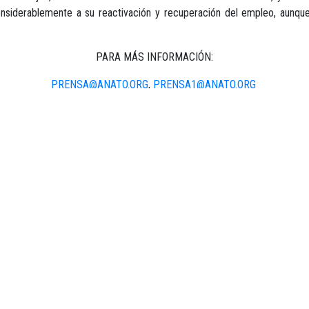
onsiderablemente a su reactivación y recuperación del empleo, aunque
PARA MÁS INFORMACIÓN:
PRENSA@ANATO.ORG
,
PRENSA1@
ANATO.ORG
WWW.ANATO.ORG
TELÉFONOS: (57-1) 4322040