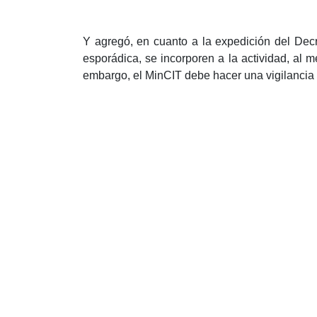
Y agregó, en cuanto a la expedición del Dec
esporádica, se incorporen a la actividad, al
embargo, el MinCIT debe hacer una vigilancia c
“
Entre enero y marzo del próximo año se debe 
Agencias de Viajes e informaremos al Gobierno
industria. Recordemos que el RNT es un requisi
otros procedimientos”, concluyó la dirigente gr