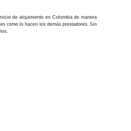
ervicio de alojamiento en Colombia de manera
ales como lo hacen los demás prestadores. Sin
ios.
etudes que se presenten por parte de nuestras
ia una mayor competitividad y formalidad de la
 garantía y legalidad, para lo cual solicitamos