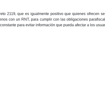
reto 2119, que es igualmente positivo que quienes ofrecen s
 menos con un RNT, para cumplir con las obligaciones parafisc
onstante para evitar información que pueda afectar a los usuar
realizar la renovación del RNT. Estaremos atentos a las inqui
 si existen novedades, con el objetivo de estar alineados hac
to registral y quisiéramos a futuro que esto fuera un sello de
.
emial
PARA MÁS INFORMACIÓN:
PRENSA@ANATO.ORG
,
PRENSA1@ANATO.ORG