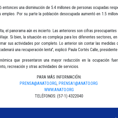
ó entonces una disminución de 5.4 millones de personas ocupadas respe
empleo. Por su parte la población desocupada aumentó en 1.5 millone
ta, el panorama aún es incierto. Las anteriores son cifras preocupantes qu
iaje. Si bien, la situación es compleja para los diferentes sectores, e
omar sus actividades por completo. Lo anterior sin contar las medidas qu
adenará una recuperación lenta”, explicó Paula Cortés Calle, president
nómica que presentaron una mayor reducción en la ocupación fuero
nto, recreación y otras actividades de servicios.
PARA MÁS INFORMACIÓN:
PRENSA@ANATO.ORG
,
PRENSA1@ANATO.ORG
WWW.ANATO.ORG
TELÉFONOS: (57-1) 4322040