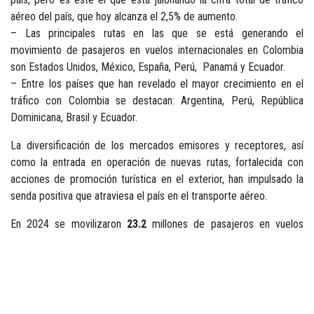
aéreo del país, que hoy alcanza el 2,5% de aumento.
– Las principales rutas en las que se está generando el
movimiento de pasajeros en vuelos internacionales en Colombia
son Estados Unidos, México, España, Perú, Panamá y Ecuador.
– Entre los países que han revelado el mayor crecimiento en el
tráfico con Colombia se destacan: Argentina, Perú, República
Dominicana, Brasil y Ecuador.
La diversificación de los mercados emisores y receptores, así
como la entrada en operación de nuevas rutas, fortalecida con
acciones de promoción turística en el exterior, han impulsado la
senda positiva que atraviesa el país en el transporte aéreo.
En 2024 se movilizaron
23.2
millones de pasajeros en vuelos
internacionales en el país, lo que significó un crecimiento
del
18,2%,
al compararse con el año 2023, cuando se
registraron
19.7
millones. Y la tendencia continúa este año, pues
durante los primeros
5
meses de 2025,
transitaron
9.837.321
pasajeros en vuelos internacionales, es