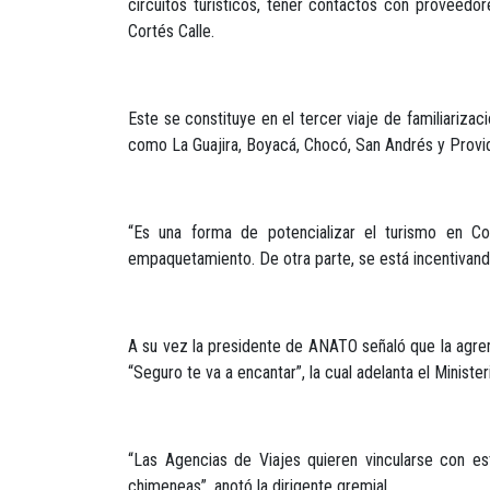
circuitos turísticos, tener contactos con proveedor
Cortés Calle.
Este se constituye en el tercer viaje de familiarizac
como La Guajira, Boyacá, Chocó, San Andrés y Provid
“Es una forma de potencializar el turismo en C
empaquetamiento. De otra parte, se está incentivando
A su vez la presidente de ANATO señaló que la agre
“Seguro te va a encantar”, la cual adelanta el Ministe
“Las Agencias de Viajes quieren vincularse con est
chimeneas”, anotó la dirigente gremial.