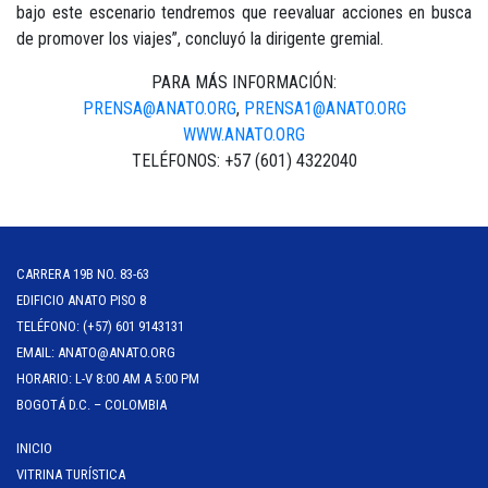
bajo este escenario tendremos que reevaluar acciones en busca
de promover los viajes”, concluyó la dirigente gremial.
PARA MÁS INFORMACIÓN:
PRENSA@ANATO.ORG
,
PRENSA1@ANATO.ORG
WWW.ANATO.ORG
TELÉFONOS: +57 (601) 4322040
CARRERA 19B NO. 83-63
EDIFICIO ANATO PISO 8
TELÉFONO: (+57) 601 9143131
EMAIL: ANATO@ANATO.ORG
HORARIO: L-V 8:00 AM A 5:00 PM
BOGOTÁ D.C. – COLOMBIA
INICIO
VITRINA TURÍSTICA