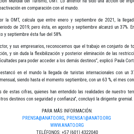
zación Mundial del Turismo, OMT. Lo anterior ha sido una acción de imp
reactivación en comparación con el mundo.
or la OMT, calcula que entre enero y septiembre de 2021, la llegada
periodo de 2019; pero ésta, en agosto y septiembre alcanzó un 37%. E
sto y septiembre ésta fue del 58%.
sector, y sus empresarios, reconocemos que el trabajo en conjunto de 
ión, y sin duda la flexibilización y posterior eliminación de las restri
cultades para poder acceder a los demás destinos”, explicó Paula Cort
stancó en el mundo la llegada de turistas internacionales con un 3
mensual, siendo hasta el momento septiembre, con un 63 %, el mes con 
de estas cifras, quienes han entendido las realidades de nuestro terr
tros destinos con seguridad y confianza”, concluyó la dirigente gremial.
PARA MÁS INFORMACIÓN:
PRENSA@ANATO.ORG
,
PRENSA1@ANATO.ORG
WWW.ANATO.ORG
TELÉFONOS: +57 (601) 4322040