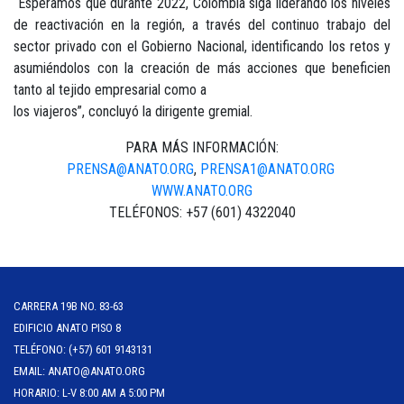
“Esperamos que durante 2022, Colombia siga liderando los niveles
de reactivación en la región, a través del continuo trabajo del
sector privado con el Gobierno Nacional, identificando los retos y
asumiéndolos con la creación de más acciones que beneficien
tanto al tejido empresarial como a
los viajeros”, concluyó la dirigente gremial.
PARA MÁS INFORMACIÓN:
PRENSA@ANATO.ORG
,
PRENSA1@ANATO.ORG
WWW.ANATO.ORG
TELÉFONOS: +57 (601) 4322040
CARRERA 19B NO. 83-63
EDIFICIO ANATO PISO 8
TELÉFONO: (+57) 601 9143131
EMAIL: ANATO@ANATO.ORG
HORARIO: L-V 8:00 AM A 5:00 PM