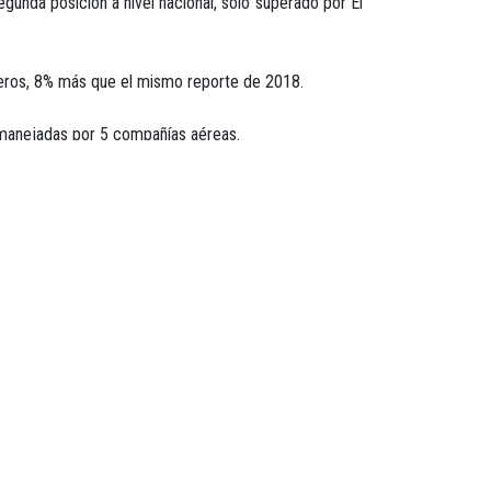
nda posición a nivel nacional, solo superado por El
ajeros, 8% más que el mismo reporte de 2018.
s manejadas por 5 compañías aéreas.
jador de la Economía Naranja, exponentes de nuestra
strial de Hispanoamérica. Sin duda, un gran escenario
se reúna y sepa cómo desde la experiencia de otros,