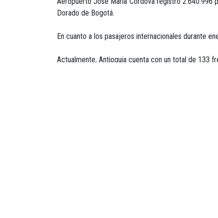
Aeropuerto José María Córdova registró 2.640.996 p
Dorado de Bogotá.
En cuanto a los pasajeros internacionales durante e
Actualmente, Antioquia cuenta con un total de 133 f
“El departamento en general ha sido también epicen
cultura y además, es Medellín la capital en la que r
que lo tiene todo para el desarrollo de la versión
surgen grandes ideas para la innovación”, concluyó la 