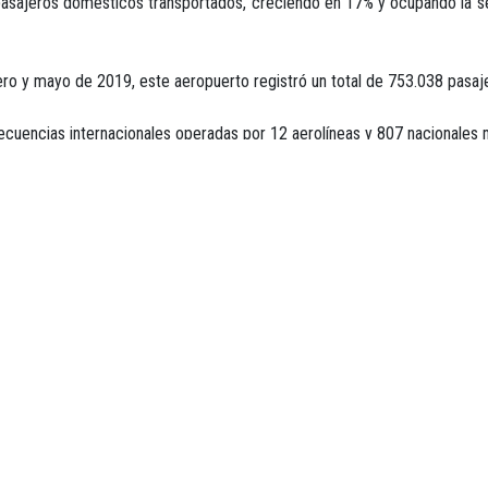
asajeros domésticos transportados, creciendo en 17% y ocupando la segu
nero y mayo de 2019, este aeropuerto registró un total de 753.038 pas
recuencias internacionales operadas por 12 aerolíneas y 807 nacionale
tro de grandes eventos y festividades que lo convierten en gran emba
ecientemente se inauguró el primer Centro para la Cuarta Revolución Indu
 número 24 de nuestro Congreso. Queremos que toda la cadena turística 
dirigente gremial.
PARA MÁS INFORMACIÓN:
PRENSA@ANATO.ORG, PRENSA1@ANATO.ORG
WWW.ANATO.ORG
TELÉFONOS: (57-1) 4322040