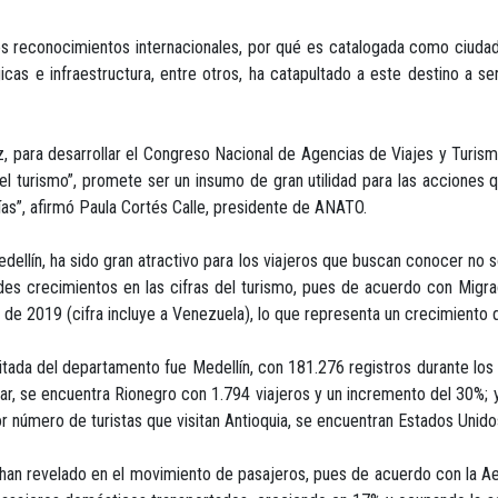
s reconocimientos internacionales, por qué es catalogada como ciudad 
icas e infraestructura, entre otros, ha catapultado a este destino a s
vez, para desarrollar el Congreso Nacional de Agencias de Viajes y Tur
el turismo”, promete ser un insumo de gran utilidad para las acciones q
ías”, afirmó Paula Cortés Calle, presidente de ANATO.
ellín, ha sido gran atractivo para los viajeros que buscan conocer no so
des crecimientos en las cifras del turismo, pues de acuerdo con Migrac
 de 2019 (cifra incluye a Venezuela), lo que representa un crecimiento
itada del departamento fue Medellín, con 181.276 registros durante lo
ar, se encuentra Rionegro con 1.794 viajeros y un incremento del 30%;
or número de turistas que visitan Antioquia, se encuentran Estados Unid
han revelado en el movimiento de pasajeros, pues de acuerdo con la Aer