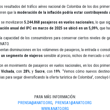
os resultados del tráfico aéreo nacional de Colombia de los dos primer
eren que la
moderación de la inflación podría estar contribuyendo
, se movilizaron
5.244.868 pasajeros en vuelos nacionales
, lo que s
iación anual del IPC en marzo de 2025 se ubicó en un 5,09%
, que h
la capacidad de los consumidores para conservar ciertos niveles de gast
ANATO.
entan disminuciones en los volúmenes de pasajeros, la entrada o conso
a un segmento de viajeros
sensible al precio, nichos de mercado o rut
n en movimiento de pasajeros en vuelos nacionales, en los dos prime
;
Vichada
, con
28%
; y
Sucre
, con
19%
. “Vemos cómo nuevos destinos 
 para seguir diversificando la oferta turística de Colombia”, concluyó l
PARA MÁS INFORMACIÓN:
PRENSA@ANATO.ORG
,
PRENSA1@ANATO.ORG
WWW.ANATO.ORG