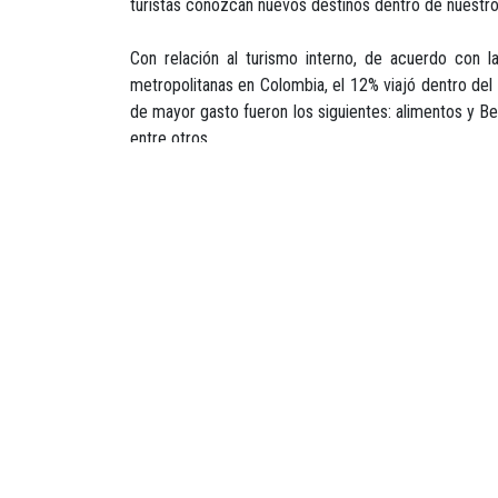
turistas conozcan nuevos destinos dentro de nuestro t
Con relación al turismo interno, de acuerdo con 
metropolitanas en Colombia, el 12% viajó dentro del
de mayor gasto fueron los siguientes: alimentos y Beb
entre otros.
Igualmente, de acuerdo con la misma fuente, el ga
189.201); recreación-vacaciones (COP 82.699) y visi