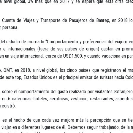
l a nivel global, 3% más que en 2017 y se espera que esta cifra cre
Cuenta de Viajes y Transporte de Pasajeros de Banrep, en 2018 los
r persona.
s del estudio de mercado “Comportamiento y preferencias del viajero
olo e internacionales (fuera de sus países de origen) gastan en prom
n un viaje internacional, cerca de USD1.500; y cuando vacaciona en pare
 OMT, en 2018, a nivel global, los cinco países que registraron el ma
e este top, Estados Unidos es el principal emisor de turistas hacia Col
e sobre el comportamiento del gasto realizado por visitantes extranj
en 6 categorías: hoteles, aerolíneas, vestuario, restaurantes, aspecto
registró.
o es el hecho de que cada vez mejora más la percepción que se tien
 viajar en a diferentes lugares de él. Debemos seguir trabajando, de la