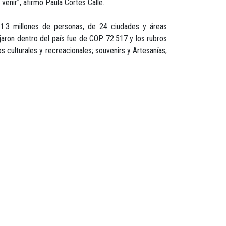
venir”, afirmó Paula Cortés Calle.
21.3 millones de personas, de 24 ciudades y áreas
jaron dentro del país fue de COP 72.517 y los rubros
s culturales y recreacionales; souvenirs y Artesanías;
de viaje es: negocios o motivos profesionales (COP