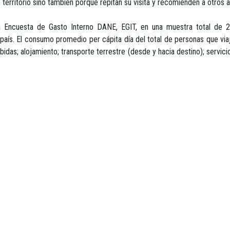
erritorio sino también porque repitan su visita y recomienden a otros a 
la Encuesta de Gasto Interno DANE, EGIT, en una muestra total de 
 país. El consumo promedio per cápita día del total de personas que via
idas; alojamiento; transporte terrestre (desde y hacia destino); servicio
sto turístico interno promedio per cápita/día de acuerdo al motivo 
ta a parientes o amigos (COP 38.271).
PARA MÁS INFORMACIÓN:
PRENSA@ANATO.ORG, PRENSA1@ANATO.ORG
WWW.ANATO.ORG
TELÉFONOS: (57-1) 4322040