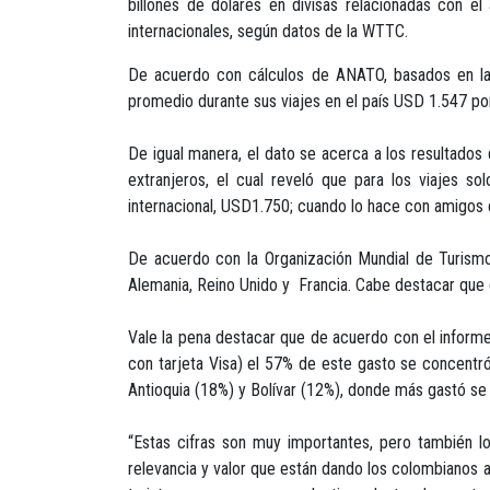
billones de dólares en divisas relacionadas con é
internacionales, según datos de la WTTC.
De acuerdo con cálculos de ANATO, basados en la 
promedio durante sus viajes en el país USD 1.547 po
De igual manera, el dato se acerca a los resultado
extranjeros, el cual reveló que para los viajes s
internacional, USD1.750; cuando lo hace con amigos e
De acuerdo con la Organización Mundial de Turismo,
Alemania, Reino Unido y Francia. Cabe destacar que d
Vale la pena destacar que de acuerdo con el inform
con tarjeta Visa) el 57% de este gasto se concentró 
Antioquia (18%) y Bolívar (12%), donde más gastó se 
“Estas cifras son muy importantes, pero también l
relevancia y valor que están dando los colombianos a