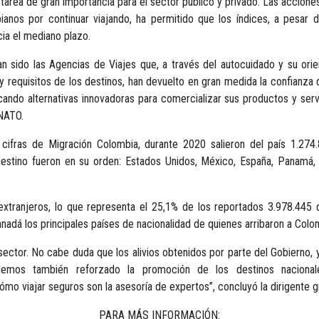
tarea de gran importancia para el sector público y privado. Las acciones
bianos por continuar viajando, ha permitido que los índices, a pesar
ia el mediano plazo.
n sido las Agencias de Viajes que, a través del autocuidado y su orie
requisitos de los destinos, han devuelto en gran medida la confianza de
ando alternativas innovadoras para comercializar sus productos y serv
ANATO.
fras de Migración Colombia, durante 2020 salieron del país 1.274
destino fueron en su orden: Estados Unidos, México, España, Panamá, E
s extranjeros, lo que representa el 25,1% de los reportados 3.978.445
anadá los principales países de nacionalidad de quienes arribaron a Colo
ector. No cabe duda que los alivios obtenidos por parte del Gobierno, 
Hemos también reforzado la promoción de los destinos nacionale
mo viajar seguros son la asesoría de expertos”, concluyó la dirigente g
PARA MÁS INFORMACIÓN: