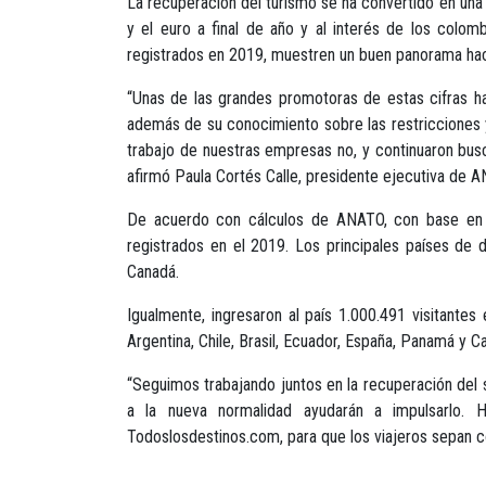
La recuperación del turismo se ha convertido en una 
y el euro a final de año y al interés de los colom
registrados en 2019, muestren un buen panorama hac
“Unas de las grandes promotoras de estas cifras ha
además de su conocimiento sobre las restricciones y 
trabajo de nuestras empresas no, y continuaron busc
afirmó Paula Cortés Calle, presidente ejecutiva de 
De acuerdo con cálculos de ANATO, con base en ci
registrados en el 2019. Los principales países de 
Canadá.
Igualmente, ingresaron al país 1.000.491 visitante
Argentina, Chile, Brasil, Ecuador, España, Panamá y C
“Seguimos trabajando juntos en la recuperación del s
a la nueva normalidad ayudarán a impulsarlo. 
Todoslosdestinos.com, para que los viajeros sepan có