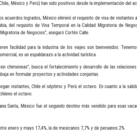
hile, México y Perú) han sido positivos desde la implementación del a
os acuerdos logrados, México eliminó el requisito de visa de visitantes 
bia, del requisito de Visa Temporal en la Calidad Migratoria de Ne
Migratoria de Negocios”, aseguró Cortés Calle.
ren facilidad para la industria de los viajes son bienvenidos. Tene
mercial, es un espaldarazo a la actividad turística.
 sin chimeneas”, busca el fortalecimiento y desarrollo de las relacione
abaja en formular proyectos y actividades conjuntas.
gan visitantes, Chile el séptimo y Perú el octavo. En cuanto a la salid
chileno el octavo.
a Santa, México fue el segundo destino más vendido para esas vacaci
entre enero y mayo 17,4%, la de mexicanos 7,7% y de peruanos 2%.