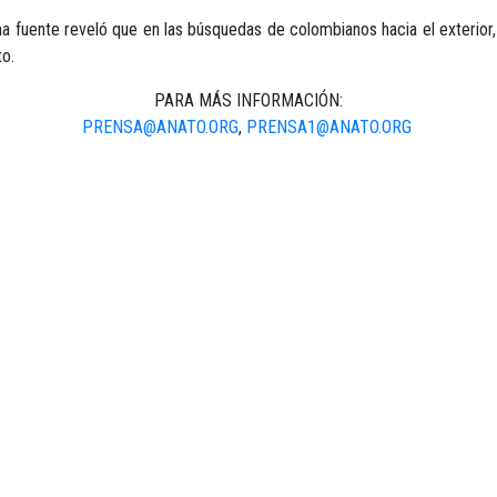
sma fuente reveló que en las búsquedas de colombianos hacia el exterior
to.
PARA MÁS INFORMACIÓN:
PRENSA@ANATO.ORG
,
PRENSA1@ANATO.ORG
WWW.ANATO.ORG
TELÉFONOS: (57-1) 4322040