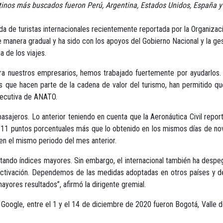
estinos más buscados fueron Perú, Argentina, Estados Unidos, España 
ada de turistas internacionales recientemente reportada por la Organiza
e manera gradual y ha sido con los apoyos del Gobierno Nacional y la ge
ia de los viajes.
para nuestros empresarios, hemos trabajado fuertemente por ayudarlos
as que hacen parte de la cadena de valor del turismo, han permitido q
ejecutiva de ANATO.
asajeros. Lo anterior teniendo en cuenta que la Aeronáutica Civil repor
r 11 puntos porcentuales más que lo obtenido en los mismos días de novi
en el mismo periodo del mes anterior.
rtando índices mayores. Sin embargo, el internacional también ha despeg
reactivación. Dependemos de las medidas adoptadas en otros países y 
ayores resultados”, afirmó la dirigente gremial.
oogle, entre el 1 y el 14 de diciembre de 2020 fueron Bogotá, Valle d