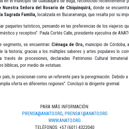
a en el municipio de Guadalajara de Buga, reconocido recientemente por 
e Nuestra Señora del Rosario de Chiquinquirá,
donde se encuentra 
la Sagrada Familia,
localizada en Bucaramanga, que resalta por su impo
ar paquetes turísticos, pensando en las preferencias de los viajeros q
oméstico y receptivo”. Paula Cortés Calle, presidente ejecutiva de ANAT
ste segmento, se encuentran:
Ciénaga de Oro,
municipio de Córdoba, al
de la historia; gracias a los múltiples saberes y artes populares lo con
a través de procesiones, declaradas Patrimonio Cultural Inmaterial
 bíblicas, por medio de estatuas.
o país, lo posicionan como un referente para la peregrinación. Debido a 
amplia oferta en diferentes regiones”. Concluyó la dirigente gremial.
PARA MÁS INFORMACIÓN:
PRENSA@ANATO.ORG
,
PRENSA1@ANATO.ORG
WWW.ANATO.ORG
TELÉFONOS: +57 (601) 4322040