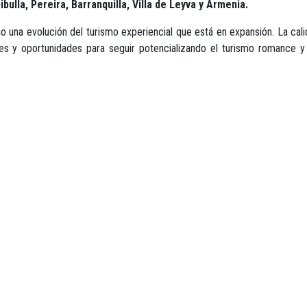
bulla, Pereira, Barranquilla, Villa de Leyva y Armenia.
 una evolución del turismo experiencial que está en expansión. La calida
es y oportunidades para seguir potencializando el turismo romance y
PARA MÁS INFORMACIÓN:
PRENSA@ANATO.ORG
,
PRENSA1@ANATO.ORG
WWW.ANATO.ORG
TELÉFONO: +57 (601) 9143131