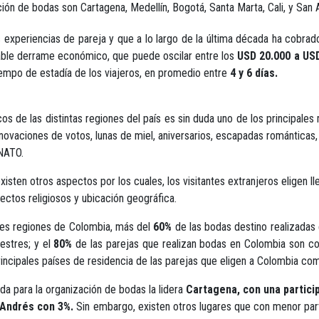
ón de bodas son Cartagena, Medellín, Bogotá, Santa Marta, Cali, y San 
 experiencias de pareja y que a lo largo de la última década ha cobra
rable derrame económico, que puede oscilar entre los
USD 20.000 a USD
iempo de estadía de los viajeros, en promedio entre
4 y 6 días.
ticos de las distintas regiones del país es sin duda uno de los principa
vaciones de votos, lunas de miel, aniversarios, escapadas románticas, e
ANATO.
sten otros aspectos por los cuales, los visitantes extranjeros eligen lle
ectos religiosos y ubicación geográfica.
tes regiones de Colombia, más del
60%
de las bodas destino realizadas
pestres; y el
80%
de las parejas que realizan bodas en Colombia son co
rincipales países de residencia de las parejas que eligen a Colombia c
da para la organización de bodas la lidera
Cartagena,
con una partici
 Andrés con 3%.
Sin embargo, existen otros lugares que con menor parti