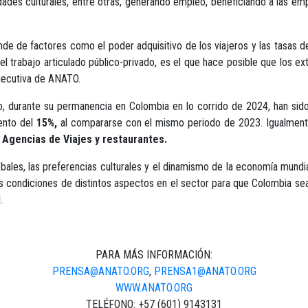
idades culturales, entre otras, generando empleo, beneficiando a las em
de de factores como el poder adquisitivo de los viajeros y las tasas d
, el trabajo articulado público-privado, es el que hace posible que los ex
ejecutiva de ANATO.
o, durante su permanencia en Colombia en lo corrido de 2024, han sid
ento del
15%,
al compararse con el mismo periodo de 2023. Igualmente,
 Agencias de Viajes y restaurantes.
globales, las preferencias culturales y el dinamismo de la economía mun
as condiciones de distintos aspectos en el sector para que Colombia sea
.
PARA MÁS INFORMACIÓN:
PRENSA@ANATO.ORG
,
PRENSA1@ANATO.ORG
WWW.ANATO.ORG
TELÉFONO: +57 (601) 9143131