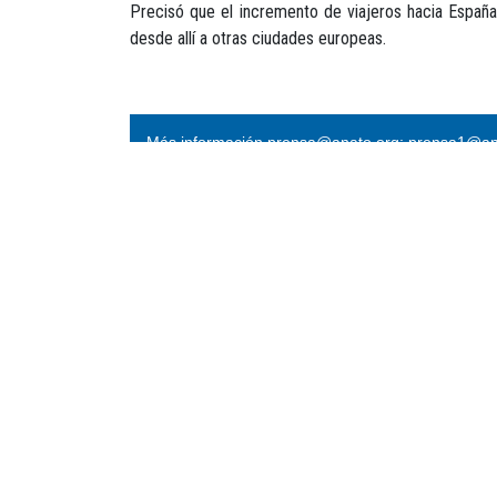
Precisó que el incremento de viajeros hacia Españ
desde allí a otras ciudades europeas.
Más información prensa@anato.org; prensa1@an