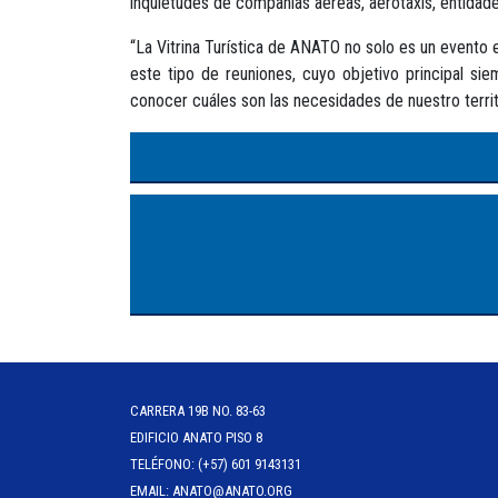
inquietudes de compañías aéreas, aerotaxis, entidades
“La Vitrina Turística de ANATO no solo es un evento 
este tipo de reuniones, cuyo objetivo principal si
conocer cuáles son las necesidades de nuestro territ
CARRERA 19B NO. 83-63
EDIFICIO ANATO PISO 8
TELÉFONO: (+57) 601 9143131
EMAIL: ANATO@ANATO.ORG