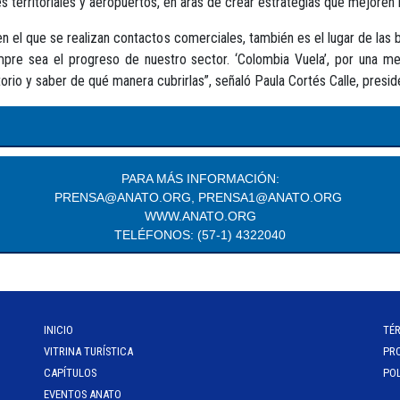
 territoriales y aeropuertos, en aras de crear estrategias que mejoren l
en el que se realizan contactos comerciales, también es el lugar de las 
empre sea el progreso de nuestro sector. ‘Colombia Vuela’, por una m
orio y saber de qué manera cubrirlas”, señaló Paula Cortés Calle, presi
PARA MÁS INFORMACIÓN:
PRENSA@ANATO.ORG, PRENSA1@ANATO.ORG
WWW.ANATO.ORG
TELÉFONOS: (57-1) 4322040
INICIO
TÉ
VITRINA TURÍSTICA
PR
CAPÍTULOS
POL
EVENTOS ANATO