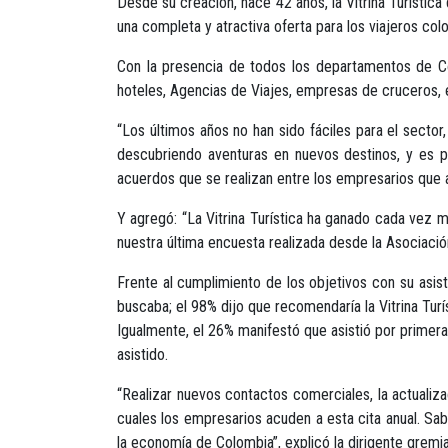
Desde su creación, hace 42 años, la Vitrina Turístic
una completa y atractiva oferta para los viajeros colo
Con la presencia de todos los departamentos de Colo
hoteles, Agencias de Viajes, empresas de cruceros, e
“Los últimos años no han sido fáciles para el secto
descubriendo aventuras en nuevos destinos, y es p
acuerdos que se realizan entre los empresarios que a
Y agregó: “La Vitrina Turística ha ganado cada vez ma
nuestra última encuesta realizada desde la Asociación
Frente al cumplimiento de los objetivos con su asis
buscaba; el 98% dijo que recomendaría la Vitrina Turís
Igualmente, el 26% manifestó que asistió por primera
asistido.
“Realizar nuevos contactos comerciales, la actuali
cuales los empresarios acuden a esta cita anual. Sa
la economía de Colombia”, explicó la dirigente gremia