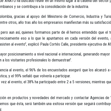
a de ANATO ha buscado reunir en un mismo lugar a la cadena del sector 
mbianos y se contribuya a la consolidación de la industria.
mbia, gracias al apoyo del Ministerio de Comercio, Industria y Turism
ntre otros, año tras año los empresarios manifiestan más su satisfacción
r, pero aun así, quienes formamos parte de él hemos entendido que el t
recisamente eso a lo que le apuntamos en cada versión del evento, a
sisten al evento”, explicó Paula Cortés Calle, presidente ejecutiva de 
yor posicionamiento a nivel nacional e internacional, generando mayor i
 a los visitantes profesionales lo demuestran”.
tencia al evento, el 96% de los encuestados aseguró que los alcanzó a 
tica; y el 99% señaló que volvería a participar.
 vez al evento; el 38% ha participado entre 2 a 5 versiones; mientras 
zación en productos y novedades del mercado y contactar Agencias de Vi
bemos que ésta, será también una exitosa versión que seguirá contribu
l.