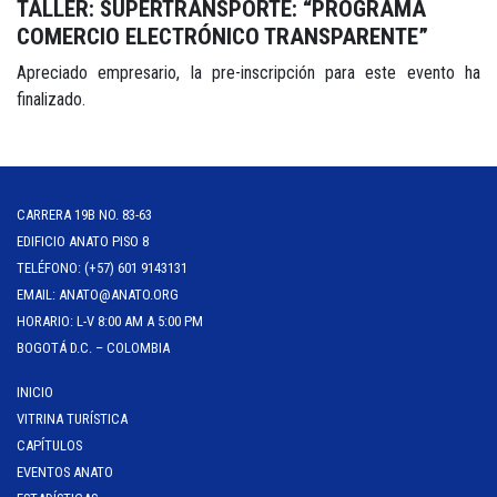
TALLER: SUPERTRANSPORTE: “PROGRAMA
COMERCIO ELECTRÓNICO TRANSPARENTE”
Apreciado empresario, la pre-inscripción para este evento ha
finalizado.
CARRERA 19B NO. 83-63
EDIFICIO ANATO PISO 8
TELÉFONO: (+57) 601 9143131
EMAIL: ANATO@ANATO.ORG
HORARIO: L-V 8:00 AM A 5:00 PM
BOGOTÁ D.C. – COLOMBIA
INICIO
VITRINA TURÍSTICA
CAPÍTULOS
EVENTOS ANATO