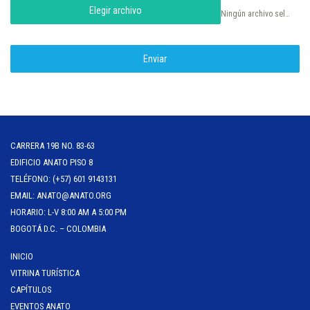
Elegir archivo
Ningún archivo seleccionado
Enviar
CARRERA 19B NO. 83-63
EDIFICIO ANATO PISO 8
TELÉFONO: (+57) 601 9143131
EMAIL: ANATO@ANATO.ORG
HORARIO: L-V 8:00 AM A 5:00 PM
BOGOTÁ D.C. – COLOMBIA
INICIO
VITRINA TURÍSTICA
CAPÍTULOS
EVENTOS ANATO